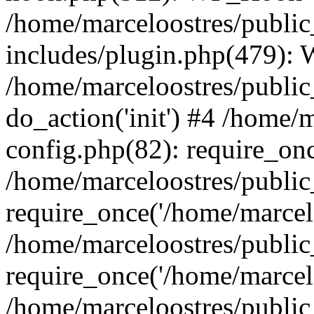
/home/marceloostres/publi
includes/plugin.php(479):
/home/marceloostres/public
do_action('init') #4 /home/
config.php(82): require_onc
/home/marceloostres/publi
require_once('/home/marcelo
/home/marceloostres/publi
require_once('/home/marcelo
/home/marceloostres/public